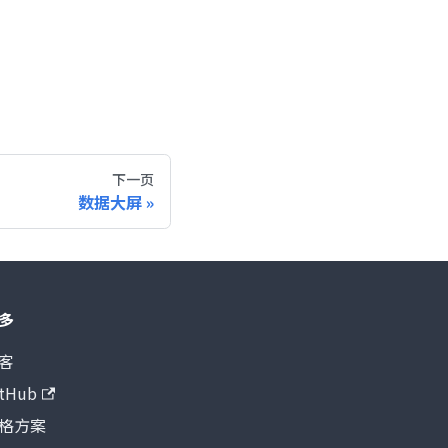
下一页
数据大屏
多
客
itHub
格方案