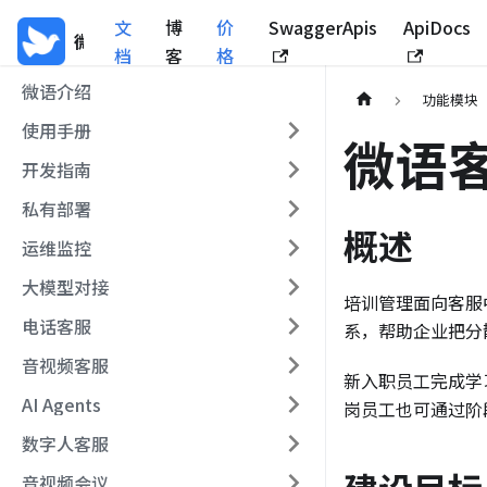
文
博
价
SwaggerApis
ApiDocs
微语
档
客
格
微语介绍
功能模块
使用手册
微语
开发指南
私有部署
概述
运维监控
大模型对接
培训管理面向客服中
电话客服
系，帮助企业把分
音视频客服
新入职员工完成学
AI Agents
岗员工也可通过阶
数字人客服
音视频会议