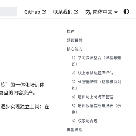
GitHub
联系我们
简体中文
概述
建设目标
核心能力
1）学习资源整合（课程与知
识）
2）线上考试与题库评估
3）AI 智能陪练（场景模拟对
能陪练”的一体化培训体
练）
复盘的内容资产。
4）培训与上岗闭环管理
5）培训数据看板与报表（示
，逐步实现独立上岗；在
例）
6）权限与合规
典型流程