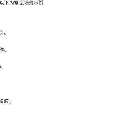
。以下为常见场景示例
引。
作。
接。
留痕。