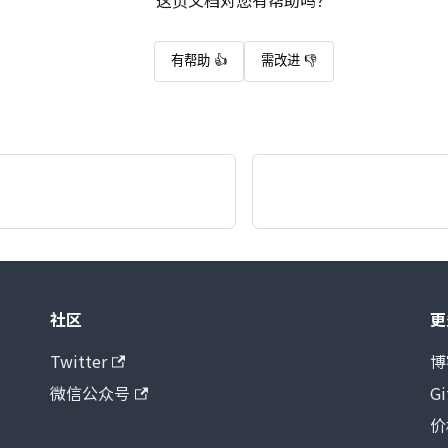
这页文档对您有帮助吗？
有帮助 👍
需改进 👎
社区
更
Twitter
博
微信公众号
G
价