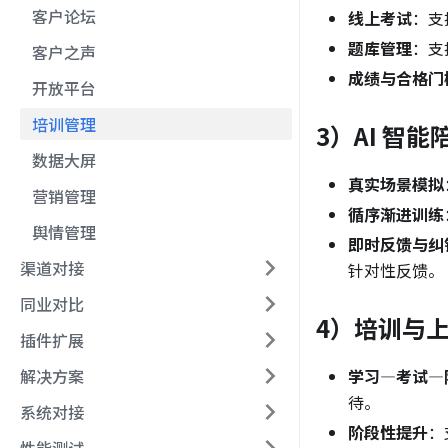
客户论坛
线上考试
：支
题库管理
：支
客户之声
成绩与合格门
开放平台
培训管理
3）AI 智
数据大屏
真实场景模拟
营销管理
循序渐进训练
舆情管理
即时反馈与纠
渠道对接
针对性反馈。
同业对比
4）培训与
插件扩展
解决方案
学习—考试—
待。
系统对接
阶段性提升
：