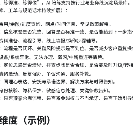
、练得准、练得像”，AI 陪练支持按行业与业务线沉淀场景库
库、工单与规范话术持续扩展）：
费用/余额/进度查询、网点/时间信息、常见政策解释。
：信息核验是否完整、回答是否标准一致、是否能给到下一步指
资料准备、流程引导、线上填报/操作步骤辅导。
：流程是否闭环、关键风险提示是否到位、是否减少客户重复操
设备/系统异常、无法办理、弱网/中断重连等情境。
：定位思路是否清晰、排查步骤是否合理、是否能及时升级/转
情绪激动、反复催办、争议沟通、服务补救。
：同理心表达、安抚与承诺边界、解决方案与时限告知。
身份核验、隐私保护、敏感信息处理、关键条款告知。
：是否遵循合规流程、是否避免越权与不当承诺、是否正确引导
维度（示例）