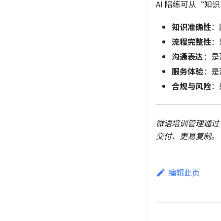
AI 陪练可从“
知识准确性
：
流程完整性
：
沟通表达
：是
服务体验
：是
合规与风险
：
微语培训管理通过“
交付、更易复制。
编辑此页