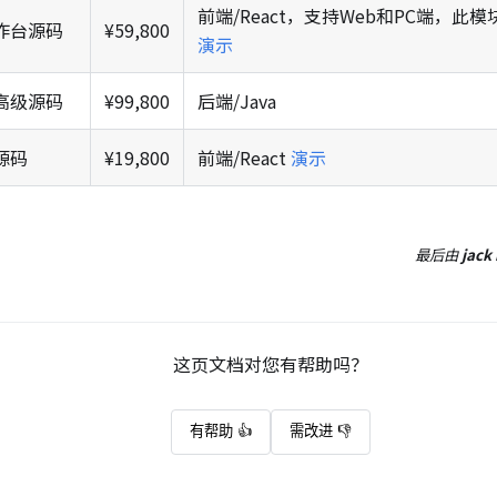
前端/React，支持Web和PC端，
作台源码
¥59,800
演示
高级源码
¥99,800
后端/Java
源码
¥19,800
前端/React
演示
最后
由
jack
这页文档对您有帮助吗？
有帮助 👍
需改进 👎