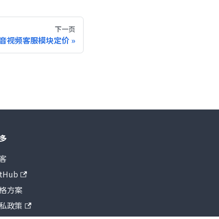
下一页
音视频客服模块定价
多
客
itHub
格方案
私政策