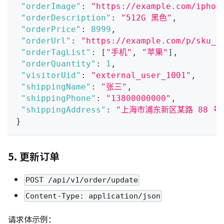
"orderImage"
:
"https://example.com/iphon
"orderDescription"
:
"512G 黑色"
,
"orderPrice"
:
8999
,
"orderUrl"
:
"https://example.com/p/sku_0
"orderTagList"
:
[
"手机"
,
"苹果"
]
,
"orderQuantity"
:
1
,
"visitorUid"
:
"external_user_1001"
,
"shippingName"
:
"张三"
,
"shippingPhone"
:
"13800000000"
,
"shippingAddress"
:
"上海市浦东新区某路 88 号
}
5. 更新订单
POST /api/v1/order/update
Content-Type: application/json
请求体示例：