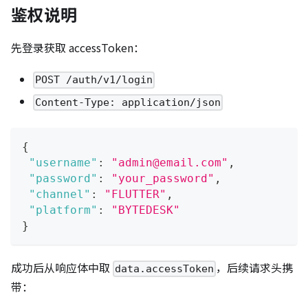
鉴权说明
先登录获取 accessToken：
POST /auth/v1/login
Content-Type: application/json
{
"username"
:
"admin@email.com"
,
"password"
:
"your_password"
,
"channel"
:
"FLUTTER"
,
"platform"
:
"BYTEDESK"
}
成功后从响应体中取
，后续请求头携
data.accessToken
带：