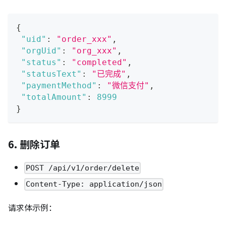
{
"uid"
:
"order_xxx"
,
"orgUid"
:
"org_xxx"
,
"status"
:
"completed"
,
"statusText"
:
"已完成"
,
"paymentMethod"
:
"微信支付"
,
"totalAmount"
:
8999
}
6. 删除订单
POST /api/v1/order/delete
Content-Type: application/json
请求体示例：