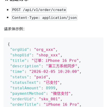
POST /api/v1/order/create
Content-Type: application/json
请求体示例：
{
"orgUid"
:
"org_xxx"
,
"shopUid"
:
"shop_xxx"
,
"title"
:
"订单：iPhone 16 Pro"
,
"description"
:
"第三方系统同步"
,
"time"
:
"2026-02-05 10:20:00"
,
"status"
:
"paid"
,
"statusText"
:
"已支付"
,
"totalAmount"
:
8999
,
"paymentMethod"
:
"微信支付"
,
"orderUid"
:
"sku_001"
,
"orderTitle"
:
"iPhone 16 Pro"
,